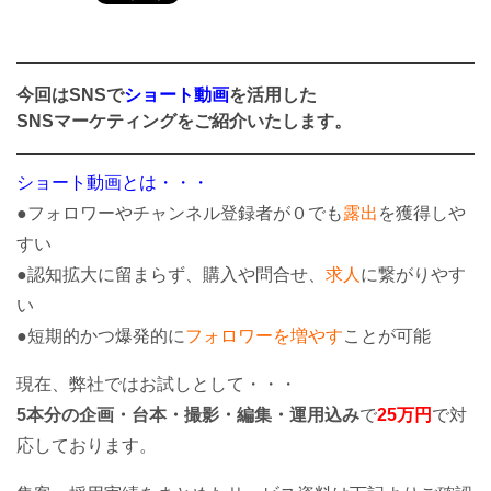
今回はSNSで
ショート動画
を活用した
SNSマーケティングをご紹介いたします。
ショート動画とは・・・
●フォロワーやチャンネル登録者が０でも
露出
を獲得しや
すい
●認知拡⼤に留まらず、購⼊や問合せ、
求⼈
に繋がりやす
い
●短期的かつ爆発的に
フォロワーを増やす
ことが可能
現在、弊社ではお試しとして・・・
5本分の企画・台本・撮影・編集・運用込み
で
25万円
で対
応しております。