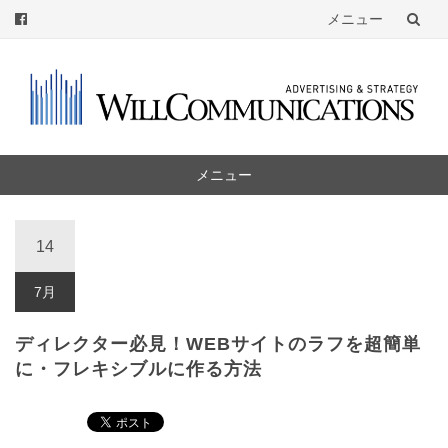
メニュー
コ
ン
テ
ン
ツ
メニュー
へ
コ
ン
14
テ
ン
7月
ツ
ディレクター必見！WEBサイトのラフを超簡単
へ
に・フレキシブルに作る方法