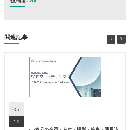
投稿者:
will
関連記事
05
9月
＜5本分の企画・台本・撮影・編集・運用込