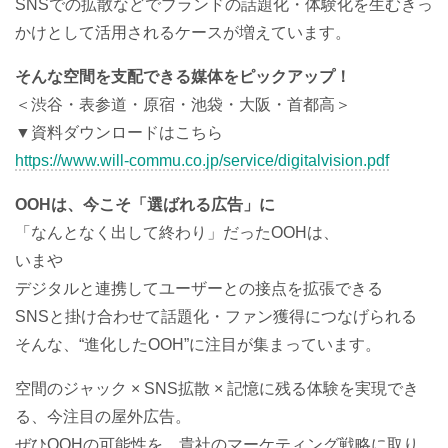
SNSでの拡散などでブランドの話題化・体験化を生むきっ
かけとして活用されるケースが増えています。
そんな空間を支配できる媒体をピックアップ！
＜渋谷・表参道・原宿・池袋・大阪・首都高＞
▼資料ダウンロードはこちら
https://www.will-commu.co.jp/service/digitalvision.pdf
OOHは、今こそ「選ばれる広告」に
「なんとなく出して終わり」だったOOHは、
いまや
デジタルと連携してユーザーとの接点を拡張できる
SNSと掛け合わせて話題化・ファン獲得につなげられる
そんな、“進化したOOH”に注目が集まっています。
空間のジャック × SNS拡散 × 記憶に残る体験を実現でき
る、今注目の屋外広告。
ぜひOOHの可能性を、貴社のマーケティング戦略に取り